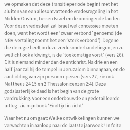
we opmaken dat deze transitieperiode begint met het
sluiten van een allesomvattende vredesregeling in het
Midden Oosten, tussen Israël en de omringende landen.
Voor deze vredesdeal zal Israël wel concessies moeten
doen, want het wordt een ‘zwaar verbond’ genoemd (de
NBV-vertaling noemt het een ‘sterk verbond’). Degene
die de regie heeft in deze vredesonderhandelingen, en ze
wellicht ook afdwingt, is de ‘toekomstige vorst’ (vers 26).
Dit is niemand minder dan de antichrist. Na drie en een
half jaar zal hij de tempel in Jeruzalem binnengaan, en de
aanbidding van zijn persoon opeisen (vers 27, zie ook
Mattheüs 24:15 en 2 Thessalonicenzen 2:4). Deze
godslasterlijke daad is het begin van de grote
verdrukking. Voor een onderbouwde en gedetailleerde
uitleg, zie mijn boek ‘Eindtijd in zicht’.
Waar het nu om gaat: Welke ontwikkelingen kunnen we
verwachten in aanloop naar de laatste jaarweek? In feite