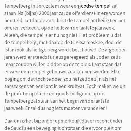
tempelberg In Jeruzalem weer een
joodse tempel
zal
staan. Na (bijna) 2000 jaar zal de offerdienst in ere worden
hersteld. Totdat de antichrist de tempel ontheiligt en het
offeren verbiedt, op de helft van de laatste jaarweek.
Alleen, die tempel is er nu nog niet. Het probleem is dat
de tempelberg, met daarop de El Aksa moskee, door de
Islam ook als heilige berg wordt beschouwd. De afgelopen
jaren werd er steeds furieus gereageerd als Joden zelfs
maar zouden willen bidden op deze plek. Laat staan dat
er weer een tempel gebouwd zou kunnen worden. Elke
poging om dat toch te doen zou hetzelfde zijn als het
aansteken van een lont in een kruitvat. Toch maken we uit
de profetie op dat er een joods heiligdom op de
tempelberg zal staan aan het begin van de laatste
jaarweek. Er zal dus nog iets moeten veranderen!
Daarom is het bijzonder opmerkelijk dat er recent onder
de Saudi’s een beweging is ontstaan die ervoor pleit om