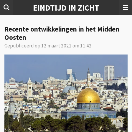
EINDTIJD IN ZICHT
Ga
direct
naar
Recente ontwikkelingen in het Midden
de
hoofdinhoud
Oosten
Gepubliceerd op 12 maart 2021 om 11:42