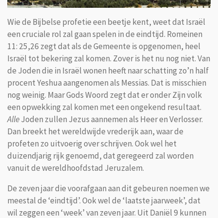
Wie de Bijbelse profetie een beetje kent, weet dat Israël
een cruciale rol zal gaan spelen in de eindtijd. Romeinen
11: 25,26 zegt dat als de Gemeente is opgenomen, heel
Israël tot bekering zal komen. Zover is het nu nog niet. Van
de Joden die in Israël wonen heeft naar schatting zo’n half
procent Yeshua aangenomen als Messias. Dat is misschien
nog weinig. Maar Gods Woord zegt dat er onder Zijn volk
een opwekking zal komen met een ongekend resultaat.
Alle
Joden zullen Jezus aannemen als Heer en Verlosser.
Dan breekt het wereldwijde vrederijk aan, waar de
profeten zo uitvoerig over schrijven. Ook wel het
duizendjarig rijk genoemd, dat geregeerd zal worden
vanuit de wereldhoofdstad Jeruzalem.
De zeven jaar die voorafgaan aan dit gebeuren noemen we
meestal de ‘eindtijd’. Ook wel de ‘laatste jaarweek’, dat
wil zeggen een ‘week’ van zeven jaar. Uit Daniël 9 kunnen