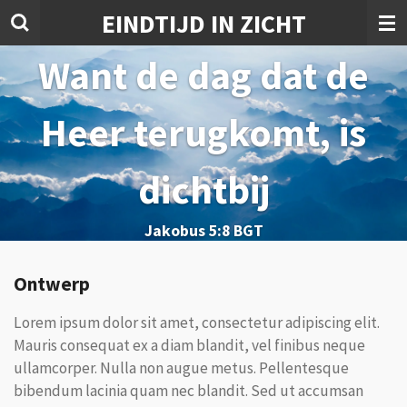
EINDTIJD IN ZICHT
Ga
direct
Want de dag dat de
naar
de
hoofdinhoud
Heer terugkomt, is
dichtbij
Jakobus 5:8 BGT
Ontwerp
Lorem ipsum dolor sit amet, consectetur adipiscing elit.
Mauris consequat ex a diam blandit, vel finibus neque
ullamcorper. Nulla non augue metus. Pellentesque
bibendum lacinia quam nec blandit. Sed ut accumsan