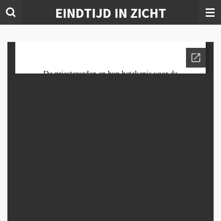
EINDTIJD IN ZICHT
Ga
direct
naar
de
hoofdinhoud