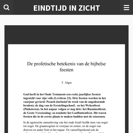
EINDTIJD IN ZICHT
Ga
direct
naar
de
hoofdinhoud