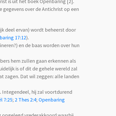
st is uit het boek Openbaring [2].
se gegevens over de Antichrist op een
ijk deel ervan) wordt beheerst door
aring 17:12
).
imineren?) en de baas worden over hun
bbers hem zullen gaan erkennen als
delijk is of dit de gehele wereld zal
at zagen. Dat wil zeggen: alle landen
n. Integendeel, hij zal voortdurend
l 7:25
;
2 Thes 2:4
;
Openbaring
ng opgelegd vredesakkoord waarbij