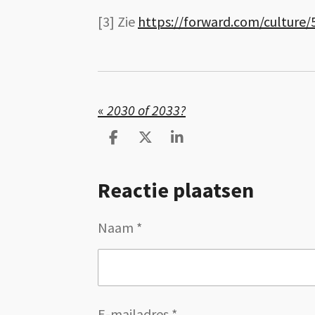
[3] Zie
https://forward.com/culture/
«
2030 of 2033?
D
D
S
e
e
h
l
e
a
Reactie plaatsen
e
l
r
n
e
Naam *
E-mailadres *