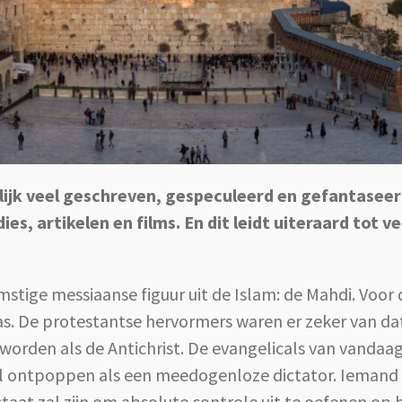
ijk veel geschreven, gespeculeerd en gefantaseerd.
s, artikelen en films. En dit leidt uiteraard tot ve
mstige messiaanse figuur uit de Islam: de Mahdi. Voor
as. De protestantse hervormers waren er zeker van dat
 worden als de Antichrist. De evangelicals van vanda
l ontpoppen als een meedogenloze dictator. Iemand di
aat zal zijn om absolute controle uit te oefenen op h