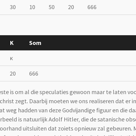
30
10
50
20
666
K
Som
κ
20
666
 is om al die speculaties gewoon maar te laten voor 
ichrist zegt. Daarbij moeten we ons realiseren dat er i
at weg hadden van deze Godvijandige figuur en die da
eld is natuurlijk Adolf Hitler, die de satanische obs
voorhand uitsluiten dat zoiets opnieuw zal gebeuren.