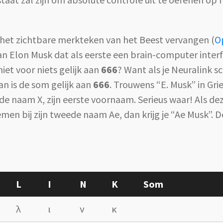
 het zichtbare merkteken van het Beest vervangen (
O
an Elon Musk dat als eerste een brain-computer inter
iet voor niets gelijk aan
666
? Want als je Neuralink sc
n is de som gelijk aan
666
. Trouwens “E. Musk” in Grie
 naam X, zijn eerste voornaam. Serieus waar! Als deze
en bij zijn tweede naam Ae, dan krijg je “Ae Musk”. 
L
I
N
K
Som
λ
ι
ν
κ