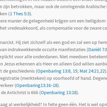
nen zijn betrokken, maar ook de omringende Arabische 
ken (
1 Thes 5:3
).
dere manier de gelegenheid krijgen om een heiligdo
n het vredesakkoord, als compensatie voor de zware co
narcist. Hij ziet zichzelf als een god en zal een op h
 van indrukwekkende occulte manifestaties (
Daniël 7:
plicht voor alle onderdanen. Niet meedoen betekent d
een Jezus erkennen als Heer en alleen God willen aan
t de geschiedenis (
Openbaring 13:8
,
15
;
Mat 24:21
,
22
)
re registratie (merkteken) op voorhoofd of hand. Dege
erkeer (
Openbaring13:16-18
).
e Antichrist is 666 (
Openbaring 13:18
).
ag al werkelijkheid? In feite geen één. Het is wel opme