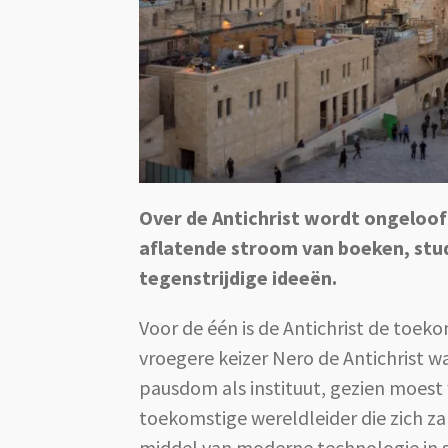
Over de Antichrist wordt ongeloofl
aflatende stroom van boeken, studie
tegenstrijdige ideeën.
Voor de één is de Antichrist de toeko
vroegere keizer Nero de Antichrist w
pausdom als instituut, gezien moest
toekomstige wereldleider die zich za
middel van moderne technologie in st