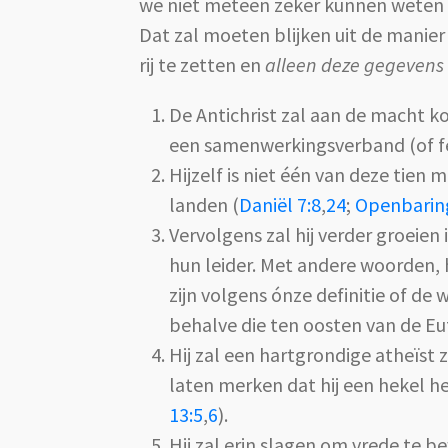
we niet meteen zeker kunnen weten o
Dat zal moeten blijken uit de manier
rij te zetten en
alleen
deze
gegevens
De Antichrist zal aan de macht k
een samenwerkingsverband (of fe
Hijzelf is niet één van deze tien
landen (
Daniël 7:8
,
24
;
Openbarin
Vervolgens zal hij verder groeie
hun leider. Met andere woorden, h
zijn volgens ónze definitie of de
behalve die ten oosten van de Eu
Hij zal een hartgrondige atheïst z
laten merken dat hij een hekel h
13:5
,
6
).
Hij zal erin slagen om vrede te 