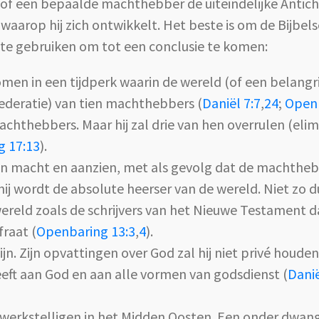
f een bepaalde machthebber de uiteindelijke Antichri
 waarop hij zich ontwikkelt. Het beste is om de Bijbel
te gebruiken om tot een conclusie te komen:
omen in een tijdperk waarin de wereld (of een belangr
deratie) van tien machthebbers (
Daniël 7:7
,
24
;
Openb
 machthebbers. Maar hij zal drie van hen overrulen (el
g 17:13
).
n in macht en aanzien, met als gevolg dat de machthe
ij wordt de absolute heerser van de wereld. Niet zo dui
 wereld zoals de schrijvers van het Nieuwe Testament d
fraat (
Openbaring 13:3
,
4
).
ijn. Zijn opvattingen over God zal hij niet privé houde
eeft aan God en aan alle vormen van godsdienst (
Danië
bewerkstelligen in het Midden Oosten. Een onder dwa