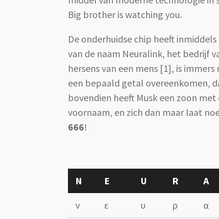
Big brother is watching you.
De onderhuidse chip heeft inmiddels
van de naam Neuralink, het bedrijf v
hersens van een mens [1], is immers n
een bepaald getal overeenkomen, da
bovendien heeft Musk een zoon met de
voornaam, en zich dan maar laat noem
666
!
N
E
U
R
A
ν
ε
υ
ρ
α