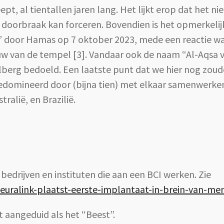
t, al tientallen jaren lang. Het lijkt erop dat het n
 doorbraak kan forceren. Bovendien is het opmerkelij
d” door Hamas op 7 oktober 2023, mede een reactie wa
uw van de tempel [3]. Vandaar ook de naam “Al-Aqsa 
berg bedoeld. Een laatste punt dat we hier nog zoude
gedomineerd door (bijna tien) met elkaar samenwerken
ustralië, en Brazilië.
 bedrijven en instituten die aan een BCI werken. Zie
neuralink-plaatst-eerste-implantaat-in-brein-van-me
t aangeduid als het “Beest”.