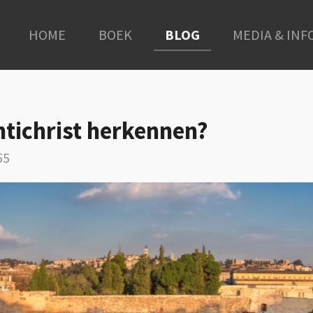
HOME
BOEK
BLOG
MEDIA & INF
tichrist herkennen?
55