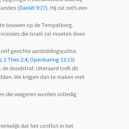
landen (
Daniël 9:27
). Hij zal zelfs een
m te bouwen op de Tempelberg.
ncessies die Israël zal moeten doen
emzelf gerichte aanbiddingscultus
8
;
2 Thes 2:4
;
Openbaring 13:13
).
e doodstraf. Uiteraard treft dit
bidden. We krijgen dan te maken met
.
nen die weigeren worden volledig
rkelijk dat het conflict in het