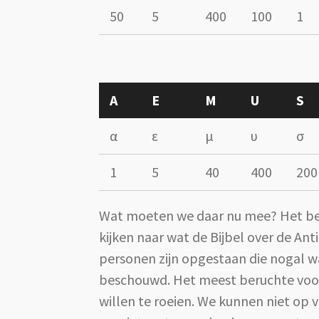
50
5
400
100
1
A
E
M
U
S
α
ε
μ
υ
σ
1
5
40
400
200
Wat moeten we daar nu mee? Het beste
kijken naar wat de Bijbel over de Ant
personen zijn opgestaan die nogal w
beschouwd. Het meest beruchte voorbe
willen te roeien. We kunnen niet op 