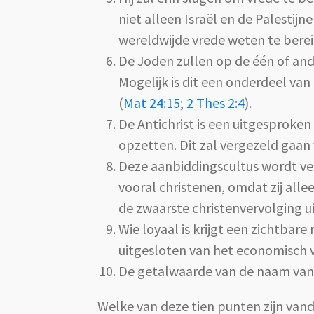
niet alleen Israël en de Palestij
wereldwijde vrede weten te berei
De Joden zullen op de één of an
Mogelijk is dit een onderdeel va
(
Mat 24:15
;
2 Thes 2:4
).
De Antichrist is een uitgesproken 
opzetten. Dit zal vergezeld gaan
Deze aanbiddingscultus wordt ver
vooral christenen, omdat zij all
de zwaarste christenvervolging ui
Wie loyaal is krijgt een zichtba
uitgesloten van het economisch v
De getalwaarde van de naam van d
Welke van deze tien punten zijn vanda